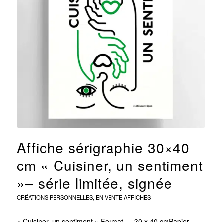
Affiche sérigraphie 30×40
cm « Cuisiner, un sentiment
»– série limitée, signée
CRÉATIONS PERSONNELLES
,
EN VENTE
AFFICHES
« Cuisiner, un sentiment » Format — 30 x 40 cmPapier —